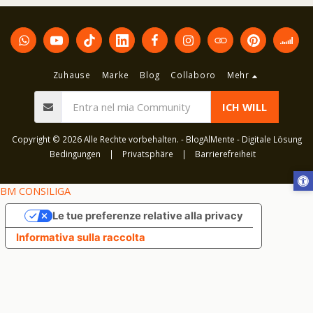
Zuhause
Marke
Blog
Collaboro
Mehr
ICH WILL
Copyright © 2026 Alle Rechte vorbehalten. -
BlogAlMente - Digitale Lösung
Bedingungen
|
Privatsphäre
|
Barrierefreiheit
BM CONSILIGA
Le tue preferenze relative alla privacy
Informativa sulla raccolta