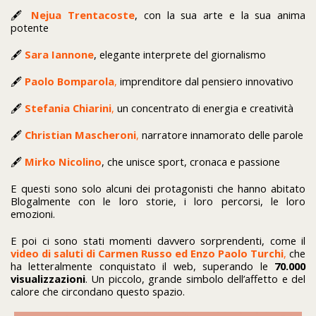
🖋️
Nejua Trentacoste
, con la sua arte e la sua anima
potente
🖋️
Sara Iannone
, elegante interprete del giornalismo
🖋️
Paolo Bomparola
,
imprenditore dal pensiero innovativo
🖋️
Stefania Chiarini
,
un concentrato di energia e creatività
🖋️
Christian Mascheroni
,
narratore innamorato delle parole
🖋️
Mirko Nicolino
, che unisce sport, cronaca e passione
E questi sono solo alcuni dei protagonisti che hanno abitato
Blogalmente con le loro storie, i loro percorsi, le loro
emozioni.
E poi ci sono stati momenti davvero sorprendenti, come il
video di saluti di Carmen Russo ed Enzo Paolo Turchi
,
che
ha letteralmente conquistato il web, superando le
70.000
visualizzazioni
. Un piccolo, grande simbolo dell’affetto e del
calore che circondano questo spazio.