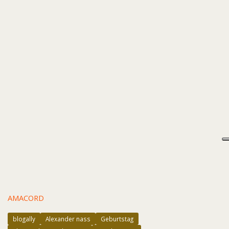
AMACORD
blogally
Alexander nass
Geburtstag