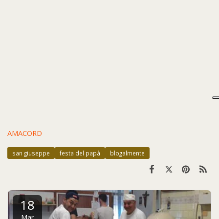
AMACORD
san giuseppe
festa del papà
blogalmente
18
Mar