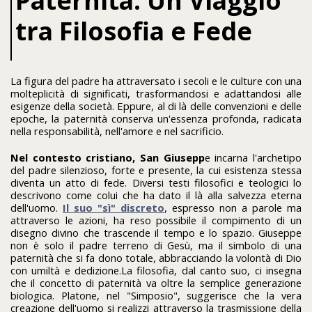
Paternità: Un Viaggio
tra Filosofia e Fede
La figura del padre ha attraversato i secoli e le culture con una
molteplicità di significati, trasformandosi e adattandosi alle
esigenze della società. Eppure, al di là delle convenzioni e delle
epoche, la paternità conserva un'essenza profonda, radicata
nella responsabilità, nell'amore e nel sacrificio.
Nel contesto cristiano, San Giusepp
e incarna l'archetipo
del padre silenzioso, forte e presente, la cui esistenza stessa
diventa un atto di fede. Diversi testi filosofici e teologici lo
descrivono come colui che ha dato il là alla salvezza eterna
dell'uomo.
Il suo "sì" discreto
, espresso non a parole ma
attraverso le azioni, ha reso possibile il compimento di un
disegno divino che trascende il tempo e lo spazio. Giuseppe
non è solo il padre terreno di Gesù, ma il simbolo di una
paternità che si fa dono totale, abbracciando la volontà di Dio
con umiltà e dedizione.La filosofia, dal canto suo, ci insegna
che il concetto di paternità va oltre la semplice generazione
biologica. Platone, nel "Simposio", suggerisce che la vera
creazione dell'uomo si realizzi attraverso la trasmissione della