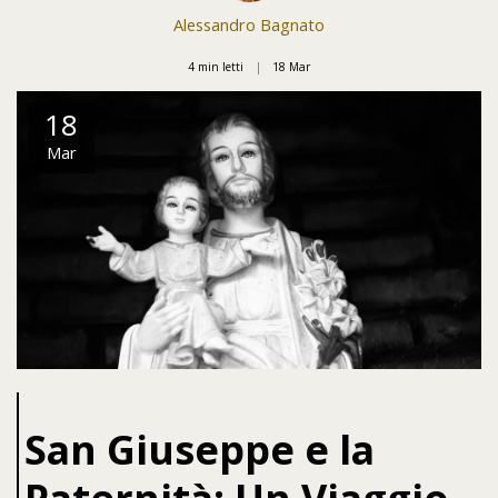
Alessandro Bagnato
4 min letti
18
Mar
18
Mar
San Giuseppe e la