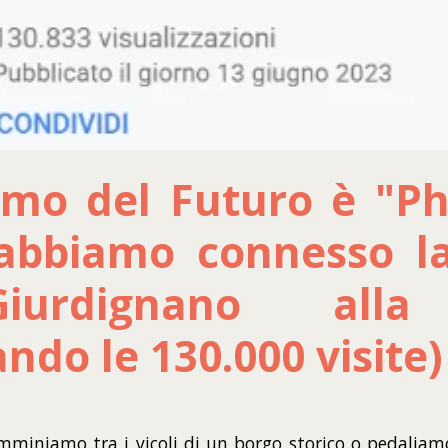
smo del Futuro è "Ph
bbiamo connesso la
iurdignano alla
ndo le 130.000 visite)
mminiamo tra i vicoli di un borgo storico o pedalia