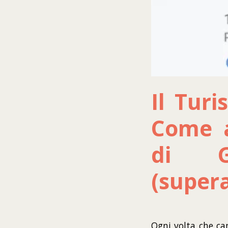
Il Turi
Come a
di G
(supera
Ogni volta che ca