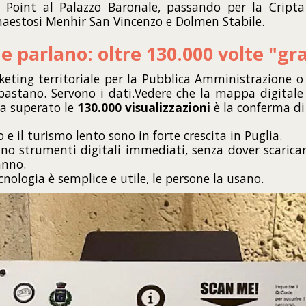
fo Point al Palazzo Baronale, passando per la Cript
 maestosi Menhir San Vincenzo e Dolmen Stabile.
e parlano: oltre 130.000 volte "gr
eting territoriale per la Pubblica Amministrazione o p
astano. Servono i dati.Vedere che la mappa digitale 
a superato le
130.000 visualizzazioni
è la conferma di 
o e il turismo lento sono in forte crescita in Puglia.
cano strumenti digitali immediati, senza dover scaric
anno.
nologia è semplice e utile, le persone la usano.