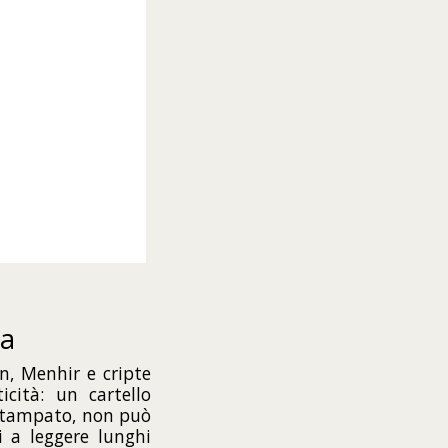
ca
, Menhir e cripte
icità: un cartello
 stampato, non può
i a leggere lunghi