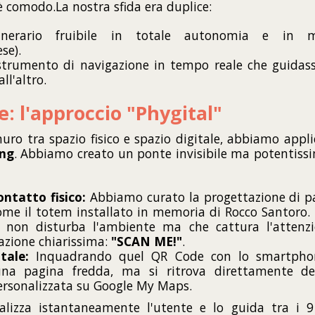
 comodo.La nostra sfida era duplice:
tinerario fruibile in totale autonomia e in m
ese).
strumento di navigazione in tempo reale che guidass
l'altro.
e: l'approccio "Phygital"
uro tra spazio fisico e spazio digitale, abbiamo appli
ing
. Abbiamo creato un ponte invisibile ma potentissim
ontatto fisico:
Abbiamo curato la progettazione di pa
me il totem installato in memoria di Rocco Santoro. U
e non disturba l'ambiente ma che cattura l'attenz
azione chiarissima:
"SCAN ME!"
.
tale:
Inquadrando quel QR Code con lo smartphone
una pagina fredda, ma si ritrova direttamente 
ersonalizzata su Google My Maps.
lizza istantaneamente l'utente e lo guida tra i 9