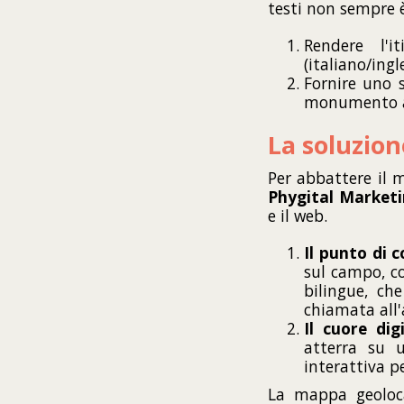
testi non sempre è
Rendere l'i
(italiano/ingl
Fornire uno 
monumento al
La soluzion
Per abbattere il m
Phygital Market
e il web.
Il punto di c
sul campo, co
bilingue, ch
chiamata all'
Il cuore digi
atterra su 
interattiva p
La mappa geoloca