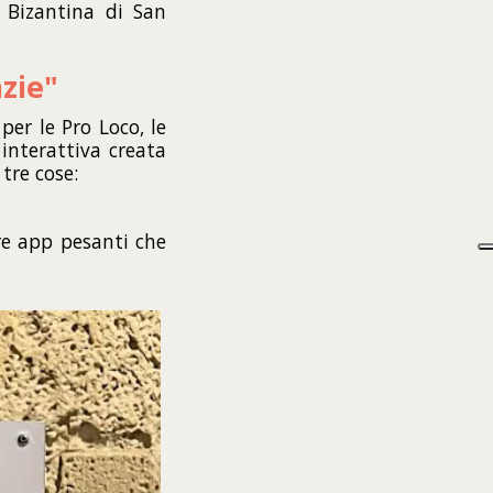
a Bizantina di San
azie"
er le Pro Loco, le
interattiva creata
tre cose:
are app pesanti che