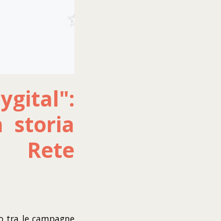
ygital":
 storia
 Rete
mo tra le campagne