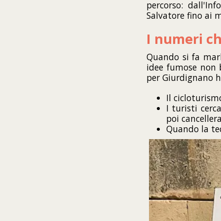
percorso: dall'In
Salvatore fino ai
I numeri ch
Quando si fa mark
idee fumose non b
per Giurdignano h
Il cicloturism
I turisti cer
poi canceller
Quando la tec