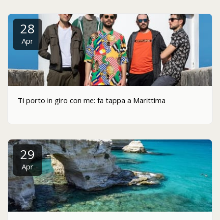
28
Apr
Ti porto in giro con me: fa tappa a Marittima
29
Apr