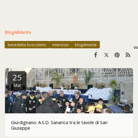
BlogAlMente
benedetta boscoletto
interviste
blogalmente
25
Mar
Giurdignano: A.S.D. Sanarica tra le tavole di San
Giuseppe