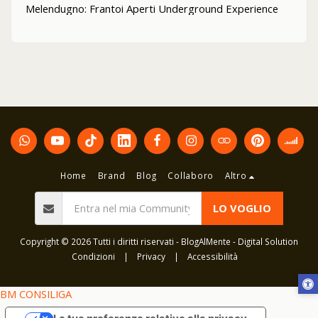
Melendugno: Frantoi Aperti Underground Experience
Home
Brand
Blog
Collaboro
Altro
LO VOGLIO
Copyright © 2026 Tutti i diritti riservati -
BlogAlMente - Digital Solution
Condizioni
|
Privacy
|
Accessibilità
BM CONSILIGA