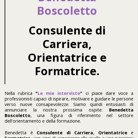
Boscoletto
Consulente di
Carriera,
Orientatrice e
Formatrice.
Nella rubrica
"
Le mie interviste
"
ci piace dare voce a
professionisti capaci di ispirare, motivare e guidare le persone
verso nuove consapevolezze. Siamo quindi entusiasti di
annunciare la nostra prossima ospite:
Benedetta
Boscoletto
, una figura di riferimento nel settore
dell'orientamento e della formazione.
Benedetta è
Consulente di Carriera
,
Orientatrice
e
Formatrice
, con anni di esperienza alle spalle e una passione