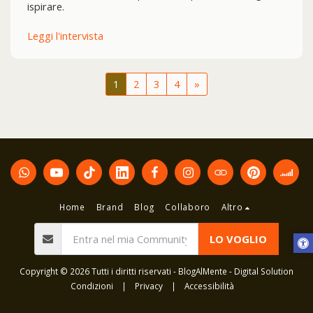
ispirare.
Leggi l'intervista
1
2
3
4
»
Home
Brand
Blog
Collaboro
Altro
LO VOGLIO
Copyright © 2026 Tutti i diritti riservati -
BlogAlMente - Digital Solution
Condizioni
|
Privacy
|
Accessibilità