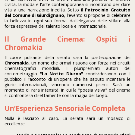
civiltà, la moda e l'arte contemporanea si incontrano per dare
vita a una narrazione inedita. Sotto il
Patrocinio Gratuito
del Comune di Giurdignano
, l'evento si propone di celebrare
la bellezza in ogni sua forma: dall'eleganza delle sfilate alla
forza espressiva del talento locale e internazionale.
Il Grande Cinema: Ospiti i
Chromakia
Il cuore pulsante della serata sarà la partecipazione dei
Chromakia
, un nome che ormai risuona con forza nei circuiti
cinematografici mondiali. I pluripremiati autori del
cortometraggio
"La Notte Diurna"
condivideranno con il
pubblico il racconto di un'opera che ha saputo incantare le
giurie internazionali, vincendo numerosi premi. Sarà un
momento di rara intensità, in cui la "poesia visiva" del cinema
si confronterà direttamente con la magia del luogo.
Un’Esperienza Sensoriale Completa
Nulla è lasciato al caso. La serata sarà un mosaico di
eccellenze:
Moda e Spettacolo:
La conduzione di
Armando Blasi