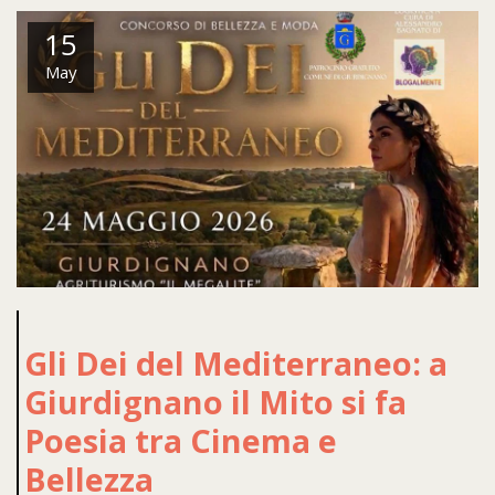
15
May
Gli Dei del Mediterraneo: a
Giurdignano il Mito si fa
Poesia tra Cinema e
Bellezza