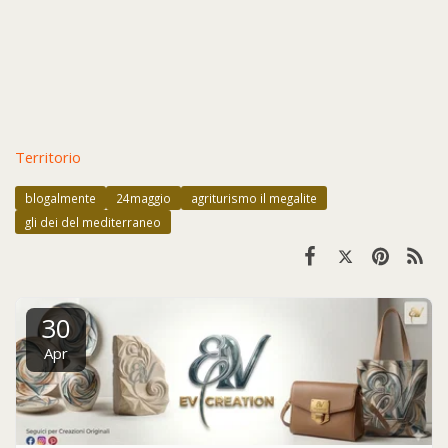
Territorio
blogalmente
24maggio
agriturismo il megalite
gli dei del mediterraneo
30
Apr