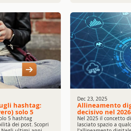
Dec 23, 2025
ugli hashtag:
Allineamento dig
ero) solo 5
decisivo nel 2026
olo 5 hashtag
Nel 2025 il concetto d
lità dei post. Scopri
lasciato spazio a qualc
Negli ultimi anni,
l’allineamento digital