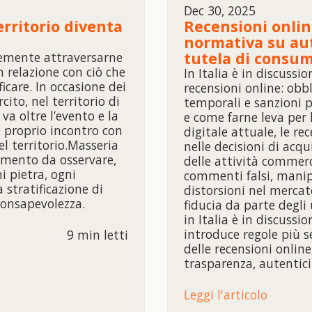
Dec 30, 2025
erritorio diventa
Recensioni online
normativa su aut
tutela di consum
cemente attraversarne
in relazione con ciò che
In Italia è in discuss
ficare. In occasione dei
recensioni online: obbl
cito, nel territorio di
temporali e sanzioni p
va oltre l’evento e la
e come farne leva per 
e proprio incontro con
digitale attuale, le r
el territorio.Masseria
nelle decisioni di acq
mento da osservare,
delle attività commerci
 pietra, ogni
commenti falsi, manip
 stratificazione di
distorsioni nel mercat
consapevolezza.
fiducia da parte degli 
in Italia è in discuss
introduce regole più s
9 min letti
delle recensioni online
trasparenza, autentic
Leggi l'articolo