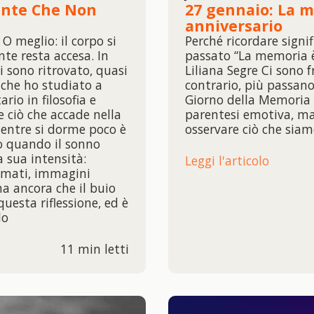
ente Che Non
27 gennaio: La 
anniversario
 O meglio: il corpo si
Perché ricordare signif
nte resta accesa. In
passato “La memoria è 
i sono ritrovato, quasi
Liliana Segre Ci sono 
 che ho studiato a
contrario, più passano
rio in filosofia e
Giorno della Memoria
e ciò che accade nella
parentesi emotiva, ma
mentre si dorme poco è
osservare ciò che siam
o quando il sonno
a sua intensità:
Leggi l'articolo
iamati, immagini
a ancora che il buio
questa riflessione, ed è
lo
11 min letti