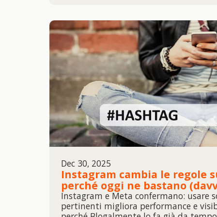
Dec 30, 2025
Instagram cambia le regole s
perché oggi ne bastano (davv
Instagram e Meta confermano: usare s
pertinenti migliora performance e visibi
perché Blogalmente lo fa già da tempo.