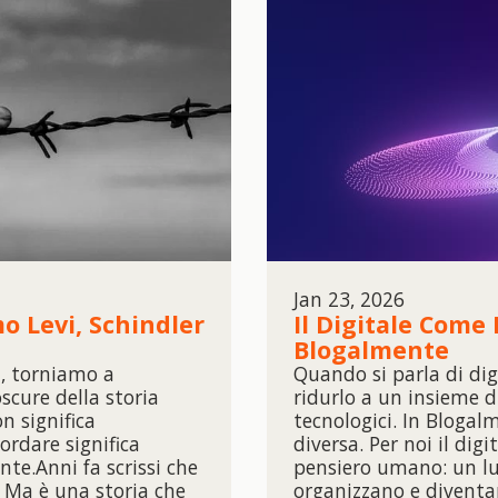
Jan 23, 2026
o Levi, Schindler
Il Digitale Come 
Blogalmente
, torniamo a
Quando si parla di digi
scure della storia
ridurlo a un insieme 
n significa
tecnologici. In Bloga
ordare significa
diversa. Per noi il dig
te.Anni fa scrissi che
pensiero umano: un lu
. Ma è una storia che
organizzano e diventan