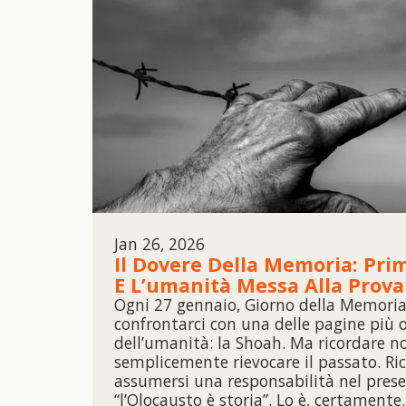
Jan 26, 2026
Il Dovere Della Memoria: Prim
E L’umanità Messa Alla Prova
Ogni 27 gennaio, Giorno della Memoria
confrontarci con una delle pagine più o
dell’umanità: la Shoah. Ma ricordare no
semplicemente rievocare il passato. Ric
assumersi una responsabilità nel presen
“l’Olocausto è storia”. Lo è, certamente