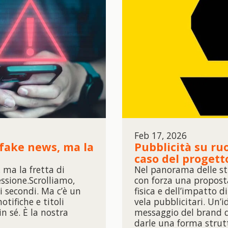
Feb 17, 2026
a fake news, ma la
Pubblicità su ruot
caso del progett
, ma la fretta di
Nel panorama delle str
essione.Scrolliamo,
con forza una proposta 
 secondi. Ma c’è un
fisica e dell’impatto d
otifiche e titoli
vela pubblicitari. Un’
in sé. È la nostra
messaggio del brand d
darle una forma strutt