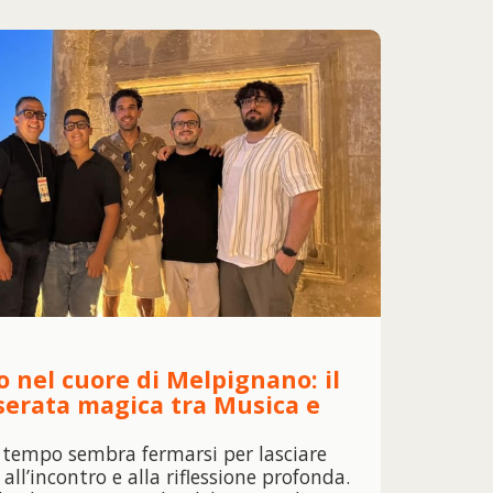
o nel cuore di Melpignano: il
serata magica tra Musica e
il tempo sembra fermarsi per lasciare
 all’incontro e alla riflessione profonda.