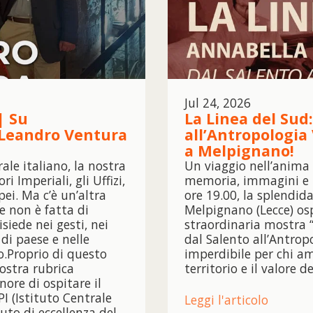
Jul 24, 2026
| Su
La Linea del Sud
. Leandro Ventura
all’Antropologia
a Melpignano!
le italiano, la nostra
Un viaggio nell’anima
i Imperiali, gli Uffizi,
memoria, immagini e ri
pei. Ma c’è un’altra
ore 19.00, la splendid
he non è fatta di
Melpignano (Lecce) osp
siede nei gesti, nei
straordinaria mostra 
e di paese e nelle
dal Salento all’Antro
o.Proprio di questo
imperdibile per chi ama
ostra rubrica
territorio e il valore 
ore di ospitare il
PI (Istituto Centrale
Leggi l'articolo
uto di eccellenza del