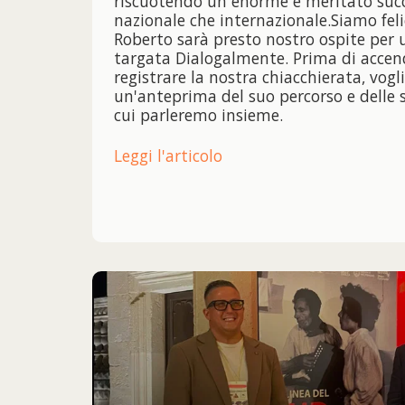
riscuotendo un enorme e meritato succ
nazionale che internazionale.Siamo feli
Roberto sarà presto nostro ospite per u
targata Dialogalmente. Prima di accend
registrare la nostra chiacchierata, vogl
un'anteprima del suo percorso e delle 
cui parleremo insieme.
Leggi l'articolo