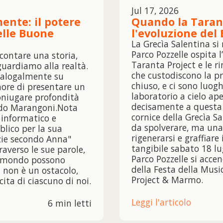
Jul 17, 2026
ente: il potere
Quando la Tarant
delle Buone
l'evoluzione del
La Grecìa Salentina si
Parco Pozzelle ospita l’
ccontare una storia,
Taranta Project e le r
uardiamo alla realtà.
che custodiscono la 
ialogalmente su
chiuso, e ci sono luog
nore di presentare un
laboratorio a cielo ap
oniugare profondità
decisamente a questa 
ido Marangoni.Nota
cornice della Grecìa Sa
 informatico e
da spolverare, ma una 
blico per la sua
rigenerarsi e graffiar
zie secondo Anna"
tangibile sabato 18 lug
raverso le sue parole,
Parco Pozzelle si acc
el mondo possono
della Festa della Musi
à non è un ostacolo,
Project & Marmo.
ita di ciascuno di noi.
Leggi l'articolo
6 min letti