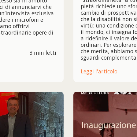
esso sia in ambito
pietà richiede uno sfo
ci di annunciarvi che
cambio di prospettiv
n’intervista esclusiva
che la disabilità non 
ere i microfoni e
virtù: una condizione 
iamo offrirvi
il mondo, ci insegna f
straordinarie opere di
a ridefinire il valore 
ordinari. Per esplora
che merita, abbiamo sc
3 min letti
sguardi complementari
Leggi l'articolo