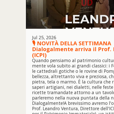
Jul 25, 2026
🎙️ NOVITÀ DELLA SETTIMANA 
Dialogalmente arriva il Prof
(ICPI)
Quando pensiamo al patrimonio cultura
mente vola subito ai grandi classici: i For
le cattedrali gotiche o le rovine di Pom
bellezza, altrettanto viva e preziosa, c
pietra, tela o marmo. È la cultura che ri
saperi artigiani, nei dialetti, nelle fest
ricette tramandate attorno a un tavol
parleremo nella nuova puntata della n
Dialogalmente!A brevissimo avremo l'on
Prof. Leandro Ventura, Direttore dell'IC
per il Patrimonio Immateriale), un istit