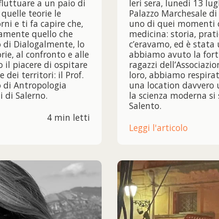
fluttuare a un paio di
Ieri sera, lunedì 13 lug
quelle teorie le
Palazzo Marchesale di
rni e ti fa capire che,
uno di quei momenti ch
ttamente quello che
medicina: storia, prat
di Dialogalmente, lo
c’eravamo, ed è stata 
ie, al confronto e alle
abbiamo avuto la fortu
il piacere di ospitare
ragazzi dell’Associazi
ei territori: il Prof.
loro, abbiamo respirat
o di Antropologia
una location davvero u
i di Salerno.
la scienza moderna si 
Salento.
4 min letti
Leggi l'articolo