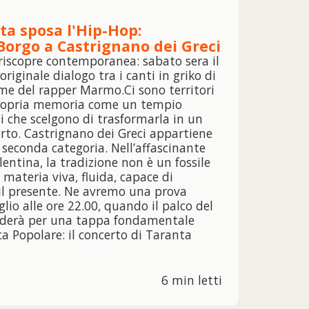
a sposa l'Hip-Hop:
 Borgo a Castrignano dei Greci
 riscopre contemporanea: sabato sera il
originale dialogo tra i canti in griko di
ime del rapper Marmo.Ci sono territori
propria memoria come un tempio
hi che scelgono di trasformarla in un
erto. Castrignano dei Greci appartiene
seconda categoria. Nell’affascinante
lentina, la tradizione non è un fossile
materia viva, fluida, capace di
e il presente. Ne avremo una prova
lio alle ore 22.00, quando il palco del
enderà per una tappa fondamentale
ca Popolare: il concerto di Taranta
6 min letti