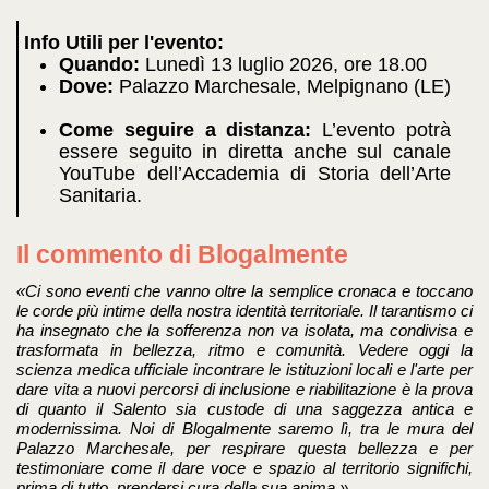
Info Utili per l'evento:
Quando:
Lunedì 13 luglio 2026, ore 18.00
Dove:
Palazzo Marchesale, Melpignano (LE)
Come seguire a distanza:
L’evento potrà
essere seguito in diretta anche sul canale
YouTube dell’Accademia di Storia dell’Arte
Sanitaria
.
Il commento di Blogalmente
«Ci sono eventi che vanno oltre la semplice cronaca e toccano
le corde più intime della nostra identità territoriale. Il tarantismo ci
ha insegnato che la sofferenza non va isolata, ma condivisa e
trasformata in bellezza, ritmo e comunità. Vedere oggi la
scienza medica ufficiale incontrare le istituzioni locali e l'arte per
dare vita a nuovi percorsi di inclusione e riabilitazione è la prova
di quanto il Salento sia custode di una saggezza antica e
modernissima. Noi di Blogalmente saremo lì, tra le mura del
Palazzo Marchesale, per respirare questa bellezza e per
testimoniare come il dare voce e spazio al territorio significhi,
prima di tutto, prendersi cura della sua anima.»