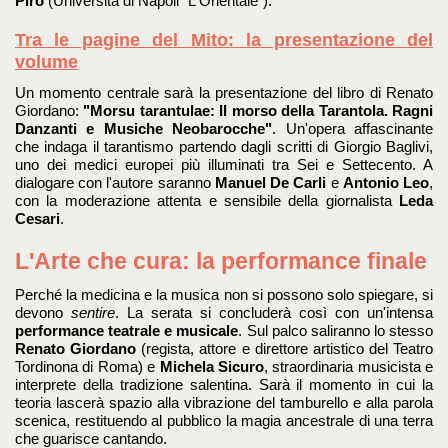
Piro
(Università di Napoli "L'Orientale")
.
Tra le pagine del Mito: la presentazione del
volume
Un momento centrale sarà la presentazione del libro di Renato
Giordano:
"Morsu tarantulae: Il morso della Tarantola. Ragni
Danzanti e Musiche Neobarocche"
. Un'opera affascinante
che indaga il tarantismo partendo dagli scritti di Giorgio Baglivi,
uno dei medici europei più illuminati tra Sei e Settecento
. A
dialogare con l'autore saranno
Manuel De Carli
e
Antonio Leo
,
con la moderazione attenta e sensibile della giornalista
Leda
Cesari
.
L'Arte che cura: la performance finale
Perché la medicina e la musica non si possono solo spiegare, si
devono
sentire
. La serata si concluderà così con un'intensa
performance teatrale e musicale
. Sul palco saliranno lo stesso
Renato Giordano
(regista, attore e direttore artistico del Teatro
Tordinona di Roma) e
Michela Sicuro
, straordinaria musicista e
interprete della tradizione salentina
. Sarà il momento in cui la
teoria lascerà spazio alla vibrazione del tamburello e alla parola
scenica, restituendo al pubblico la magia ancestrale di una terra
che guarisce cantando
.