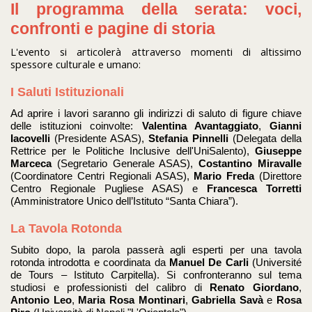
Il programma della serata: voci,
confronti e pagine di storia
L'evento si articolerà attraverso momenti di altissimo
spessore culturale e umano:
I Saluti Istituzionali
Ad aprire i lavori saranno gli indirizzi di saluto di figure chiave
delle istituzioni coinvolte:
Valentina Avantaggiato
,
Gianni
Iacovelli
(Presidente ASAS),
Stefania Pinnelli
(Delegata della
Rettrice per le Politiche Inclusive dell'UniSalento),
Giuseppe
Marceca
(Segretario Generale ASAS),
Costantino Miravalle
(Coordinatore Centri Regionali ASAS),
Mario Freda
(Direttore
Centro Regionale Pugliese ASAS) e
Francesca Torretti
(Amministratore Unico dell’Istituto “Santa Chiara”)
.
La Tavola Rotonda
Subito dopo, la parola passerà agli esperti per una tavola
rotonda introdotta e coordinata da
Manuel De Carli
(Université
de Tours – Istituto Carpitella)
. Si confronteranno sul tema
studiosi e professionisti del calibro di
Renato Giordano
,
Antonio Leo
,
Maria Rosa Montinari
,
Gabriella Savà
e
Rosa