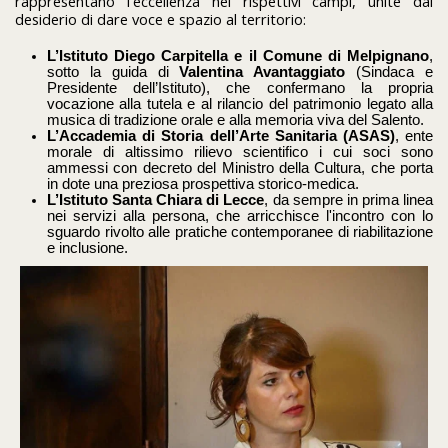
rappresentano l'eccellenza nei rispettivi campi, unite dal
desiderio di dare voce e spazio al territorio:
L’Istituto Diego Carpitella e il Comune di Melpignano
,
sotto la guida di
Valentina Avantaggiato
(Sindaca e
Presidente dell’Istituto), che confermano la propria
vocazione alla tutela e al rilancio del patrimonio legato alla
musica di tradizione orale e alla memoria viva del Salento
.
L’Accademia di Storia dell’Arte Sanitaria (ASAS)
, ente
morale di altissimo rilievo scientifico i cui soci sono
ammessi con decreto del Ministro della Cultura, che porta
in dote una preziosa prospettiva storico-medica
.
L’Istituto Santa Chiara di Lecce
, da sempre in prima linea
nei servizi alla persona, che arricchisce l'incontro con lo
sguardo rivolto alle pratiche contemporanee di riabilitazione
e inclusione
.