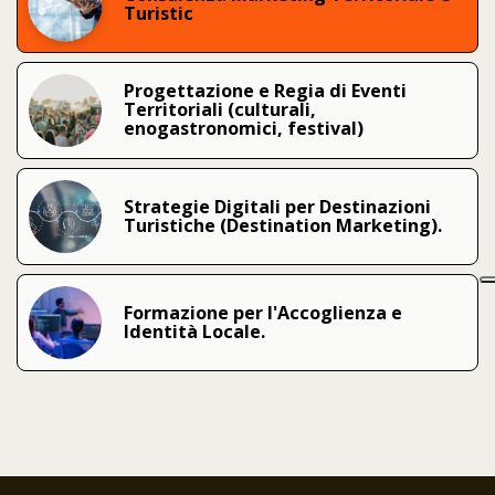
Turistic
testa; lo sviluppo locale è il risultato.
Progettazione e Regia di Eventi 
Territoriali (culturali, 
enogastronomici, festival)
Strategie Digitali per Destinazioni 
Turistiche (Destination Marketing).
Formazione per l'Accoglienza e 
Identità Locale.