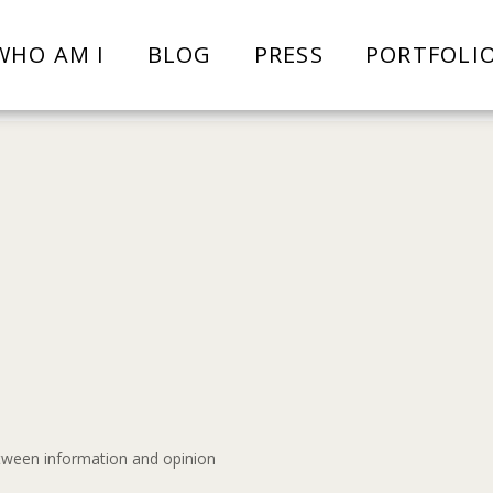
WHO AM I
BLOG
PRESS
PORTFOLI
etween information and opinion