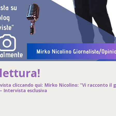
lettura!
rvista cliccando qui:
Mirko Nicolino: “Vi racconto il 
– Intervista esclusiva