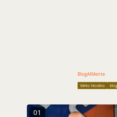
BlogAlMente
Mirko Nicolino
blog
01