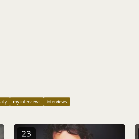
ally
my interviews
interviews
23