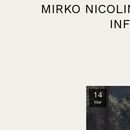
MIRKO NICOL
IN
14
Mar