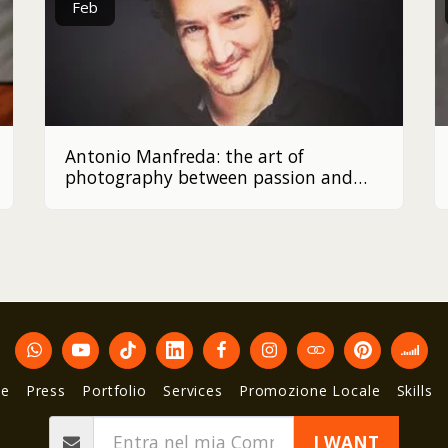
Feb
Antonio Manfreda: the art of
photography between passion and
innovation
te
Press
Portfolio
Services
Promozione Locale
Skills
I WANT