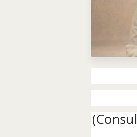
B
(Consul