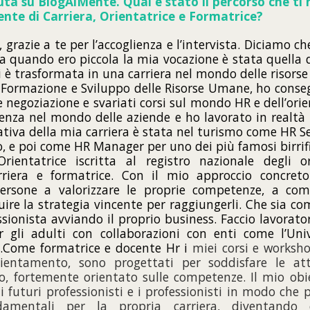
ta su BlogAlMente. Qual è stato il percorso che ti
nte di Carriera, Orientatrice e Formatrice?
 grazie a te per l’accoglienza e l’intervista. Diciamo che
. Da quando ero piccola la mia vocazione è stata quella d
si è trasformata in una carriera nel mondo delle risor
 Formazione e Sviluppo delle Risorse Umane, ho conse
 e negoziazione e svariati corsi sul mondo HR e dell’o
ienza nel mondo delle aziende e ho lavorato in realtà
ativa della mia carriera è stata nel turismo come HR S
, e poi come HR Manager per uno dei più famosi birrific
ientatrice iscritta al registro nazionale degli ori
rriera e formatrice. Con il mio approccio concreto
rsone a valorizzare le proprie competenze, a com
ruire la strategia vincente per raggiungerli. Che sia 
sionista avviando il proprio business. Faccio lavorat
r gli adulti con collaborazioni con enti come l’Uni
..Come formatrice e docente Hr i
miei corsi e workshop
rientamento, sono progettati per soddisfare le att
o, fortemente orientato sulle competenze. Il mio obie
i futuri professionisti e i professionisti in modo che
amentali per la propria carriera, diventando c