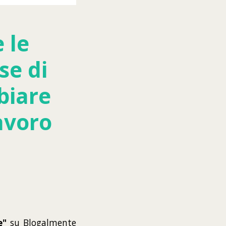
 le
se di
biare
avoro
e"
su Blogalmente