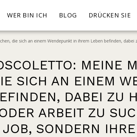
WER BIN ICH
BLOG
DRÜCKEN SIE
hen, die sich an einem Wendepunkt in ihrem Leben befinden, dabei zu 
SCOLETTO: MEINE MI
IE SICH AN EINEM W
EFINDEN, DABEI ZU H
DER ARBEIT ZU SUCH
 JOB, SONDERN IHRE