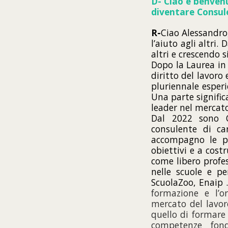
D- Ciao e benvenu
diventare Consule
R-
Ciao Alessandro,
l’aiuto agli altri
altri e crescendo 
Dopo la Laurea in
diritto del lavoro
pluriennale esper
Una parte signific
leader nel mercato
Dal 2022 sono Or
consulente di ca
accompagno le pe
obiettivi e a cost
come libero profes
nelle scuole e pe
ScuolaZoo, Enaip 
formazione e l’o
mercato del lavor
quello di formare 
competenze fond