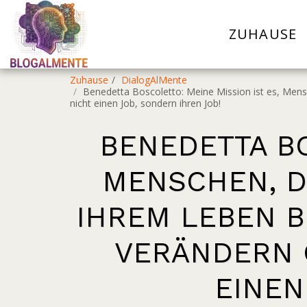
ZUHAUSE
Zuhause
DialogAlMente
Benedetta Boscoletto: Meine Mission ist es, Mensc
nicht einen Job, sondern ihren Job!
BENEDETTA BO
MENSCHEN, D
IHREM LEBEN B
VERÄNDERN O
EINEN