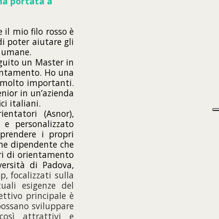
 ha portata a
 il mio filo rosso è
i poter aiutare gli
se umane.
guito un Master in
rientamento. Ho una
 molto importanti.
enior in un’azienda
i italiani.
entatori (Asnor),
 e personalizzato
prendere i propri
come dipendente che
ori di orientamento
versità di Padova,
, focalizzati sulla
uali esigenze del
ttivo principale è
 possano sviluppare
osì attrattivi e